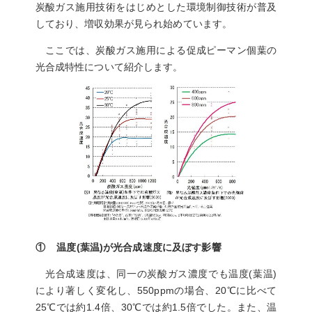
炭酸ガス施用技術をはじめとした環境制御技術が普及
しており、増収効果が見られ始めています。
ここでは、炭酸ガス施用による促成ピーマン個葉の
光合成特性について紹介します。
① 温度(葉温)が光合成速度に及ぼす影響
光合成速度は、同一の炭酸ガス濃度でも温度(葉温)
により著しく変化し、550ppmの場合、20℃に比べて
25℃では約1.4倍、30℃では約1.5倍でした。また、温