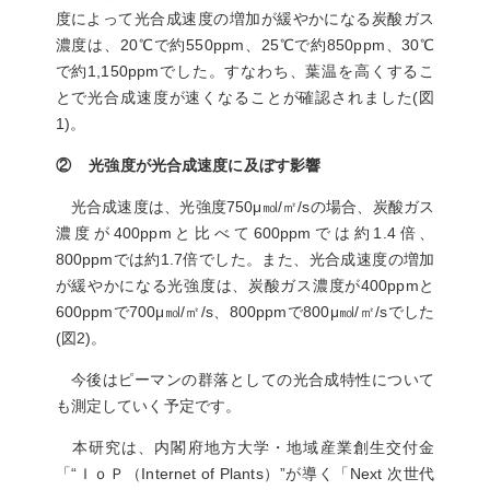
度によって光合成速度の増加が緩やかになる炭酸ガス
濃度は、20℃で約550ppm、25℃で約850ppm、30℃
で約1,150ppmでした。すなわち、葉温を高くするこ
とで光合成速度が速くなることが確認されました(図
1)。
② 光強度が光合成速度に及ぼす影響
光合成速度は、光強度750μ㏖/㎡/sの場合、炭酸ガス
濃度が400ppmと比べて600ppmでは約1.4倍、
800ppmでは約1.7倍でした。また、光合成速度の増加
が緩やかになる光強度は、炭酸ガス濃度が400ppmと
600ppmで700μ㏖/㎡/s、800ppmで800μ㏖/㎡/sでした
(図2)。
今後はピーマンの群落としての光合成特性について
も測定していく予定です。
本研究は、内閣府地方大学・地域産業創生交付金
「“ＩｏＰ（Internet of Plants）”が導く「Next 次世代