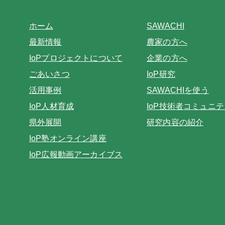
ホーム
SAWACHI
最新情報
農家の方へ
IoPプロジェクトについて
企業の方へ
ごあいさつ
IoP研究
活用事例
SAWACHIを使う
IoP人材育成
IoP技術者コミュニテ
県外展開
研究内容の紹介
IoP塾オンライン講座
IoP広報動画アーカイブス