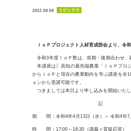
トピックス
2022.04.04
ＩｏＰプロジェクト人材育成部会より、令和
令和3年度ＩｏＰ塾は、前期・後期合わせ、延
本講座は〖高知の最先端農業「ＩｏＰプロジ
からＩｏＰと現在の農業動向を学ぶ講座を全1
ォンから受講可能です。
つきましては本日より申し込みを開始いた
記
期 間：令和4年4月13日（水）～ 令和4年7
時 間：17:00～18:30（講義＋質疑応答）