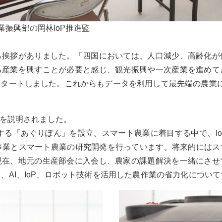
業振興部の岡林IoP推進監
ら挨拶がありました。「四国においては、人口減少、高齢化が
る産業を興すことが必要と感じ、観光振興や一次産業を進めて
スタートしました。これからもデータを利用して最先端の農業
みを説明されました。
培する「あぐりぽん」を設立。スマート農業に着目する中で、I
の生産事業とスマート農業の研究開発を行っています。将来的に
現在、地元の生産部会に入会し、農家の課題解決を一緒にさせ
、AI、IoP、ロボット技術を活用した農作業の省力化につい