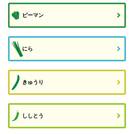
ピーマン
にら
きゅうり
ししとう