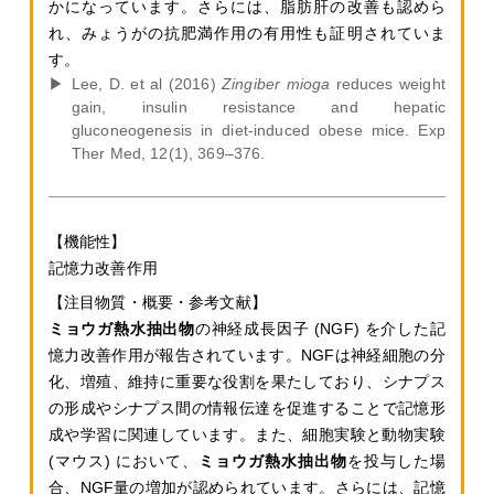
かになっています。さらには、脂肪肝の改善も認めら
れ、みょうがの抗肥満作用の有用性も証明されていま
す。
Lee, D. et al (2016)
Zingiber mioga
reduces weight
gain, insulin resistance and hepatic
gluconeogenesis in diet-induced obese mice. Exp
Ther Med, 12(1), 369–376.
記憶力改善作用
ミョウガ熱水抽出物
の神経成長因子 (NGF) を介した記
憶力改善作用が報告されています。NGFは神経細胞の分
化、増殖、維持に重要な役割を果たしており、シナプス
の形成やシナプス間の情報伝達を促進することで記憶形
成や学習に関連しています。また、細胞実験と動物実験
(マウス) において、
ミョウガ熱水抽出物
を投与した場
合、NGF量の増加が認められています。さらには、記憶