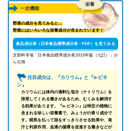
栄養
一次機能
野菜の成分を見てみると…
野菜にはいろいろな栄養成分が含まれています！
食品成分表（日本食品標準成分表・PDF）を見てみる
文部科学省「日本食品標準成分表2015年版（七訂）」か
ら引用
注目成分は、『カリウム』と『α‐ピネ
ン』
カリウムには体内の過剰な塩分（ナトリウム）を
排泄してくれる働きがあるため、むくみを解消す
る効果があります。『α‐ピネン』は特定の植物に
含まれる珍しい栄養素で、みょうがの香り成分で
す。眠気を払って頭をすっきりさせる効果や、発
汗と利尿作用、血液の循環を促進する働きなどが