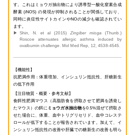
す。これはミョウガ抽出物により誘導型一酸化窒素合成
酵素 (iNOS) の発現が抑制されることが関係しており、
同時に炎症性サイトカインやNOの減少も確認されてい
ます。
Shin, N. et al (2015)
Zingiber mioga
(Thunb.)
Roscoe attenuates allergic asthma induced by
ovalbumin challenge. Mol Med Rep, 12, 4538-4545.
抗肥満作用：
体重増加、
インシュリン抵抗性、肝糖新生
の低下作用
食餌性肥満マウス（高脂肪食を摂取させて肥満を誘発し
たマウス）の餌に
ミョウガ水抽出物
を0.5%混ぜて摂取さ
せた場合に、体重、血中トリグリセリド、血中コレステ
ロールが低下することが報告されています。加えて、イ
ンシュリン抵抗性の改善や肝臓での糖新生の改善も明ら