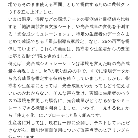
場でもそのまま使える画面」として提供するために農技クラ
ウドを立ち上げました。
いまは温度、湿度などの環境データの実測値と目標値を比較
する「施設園芸営農支援シート」や光合成量の変化を予測す
る「光合成シミュレーション」、特定の生産者のデータをま
とめて確認できる「重点指導農家設定」など、26の画面を提
供しています。これらの画面は、指導者や生産者からの要望
に応える形で開発を進めました。
例えば、光合成シミュレーションは環境を変えた時の光合成
量を再現します。IoPの取り組みの中で、すでに環境データか
ら光合成量を推定する技術を確立していました。しかし、指
導者や生産者にとっては、光合成量がわかってもどう使えば
いいのかわからない。そんな声を受け、実際に生産者のハウ
スの環境を変更した場合に、光合成量がどうなるかをシミュ
レートできる機能を開発しました。いわば、「見える化」か
ら「使える化」にアプローチした取り組みです。
生産者に対しては、現在は一部に公開し、テストしていただ
きながら、機能や画面使用について改善点等のヒアリングを
行っています。