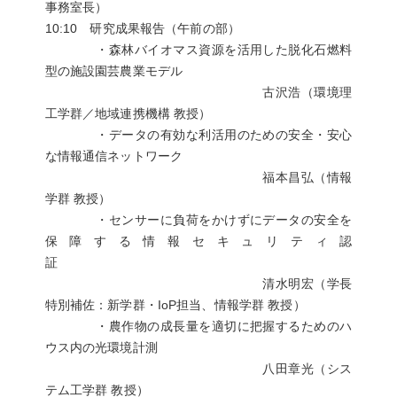
事務室長）
10:10 研究成果報告（午前の部）
・森林バイオマス資源を活用した脱化石燃料
型の施設園芸農業モデル
古沢浩（環境理
工学群／地域連携機構 教授）
・データの有効な利活用のための安全・安心
な情報通信ネットワーク
福本昌弘（情報
学群 教授）
・センサーに負荷をかけずにデータの安全を
保障する情報セキュリティ認
証
清水明宏（学長
特別補佐：新学群・IoP担当、情報学群 教授）
・農作物の成長量を適切に把握するためのハ
ウス内の光環境計測
八田章光（シス
テム工学群 教授）