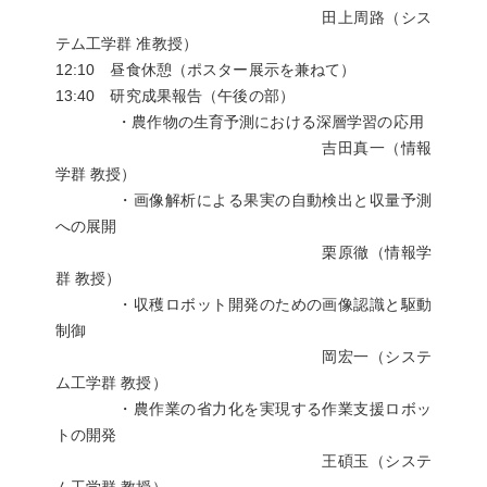
田上周路（シス
テム工学群 准教授）
12:10 昼食休憩（ポスター展示を兼ねて）
13:40 研究成果報告（午後の部）
・農作物の生育予測における深層学習の応用
吉田真一（情報
学群 教授）
・画像解析による果実の自動検出と収量予測
への展開
栗原徹（情報学
群 教授）
・収穫ロボット開発のための画像認識と駆動
制御
岡宏一（システ
ム工学群 教授）
・農作業の省力化を実現する作業支援ロボッ
トの開発
王碩玉（システ