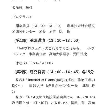
参加費：無料
プログラム：
開会挨拶（13：00～13：10） 産業技術総合研究
所四国センター 所長 原市 聡 氏
（第1部）基調講演（13：10～13：50）
「IoPプロジェクトのこれまでとこれから」 IoPプ
ロジェクト事業責任者 高知大学理事 受田 浩之
休憩（13：50～14：00）
（第2部）研究発表（14：00～14：45）各15分
発表1「Internet of Plants (IoP)の挑戦～作物生産の
DX～」 高知大学 IoP共創センター長 北野 雅
治
発表2「Next次世代施設園芸農業でのJGN/SINETの
利活用とAI・IoT・ICTによる省力化・情報共有」高知