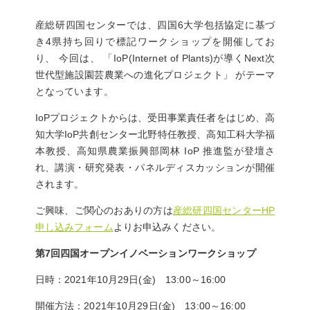
産総研四国センターでは、四国6大学包括協定に基づ
き4県持ち回りで標記ワークショップを開催してお
り、 今回は、 「IoP(Internet of Plants)が導くNext次
世代型施設園芸農業への進化プロジェクト」 がテーマ
となっています。
IoPプロジェクトからは、受田事業責任者をはじめ、高
知大学IoP共創センター北野特任教授、高知工科大学福
本教授、⾼知県農業振興部岡林 IoP 推進監が登壇さ
れ、講演・研究発表・パネルディスカッションが開催
されます。
ご興味、ご関心のおありの方は
産総研四国センターHP
申し込みフォーム
よりお申込みください。
第7回四国オープンイノベーションワークショップ
日時：2021年10月29日(金) 13:00～16:00
開催方法：2021年10月29日(金) 13:00～16:00