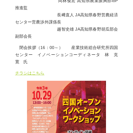
岡林俊宏 高知県農業振興部IoP
推進監
長﨑直人 JA高知県春野営農経済
センター営農渉外課係長
越智史雄 JA高知県春野胡瓜部会
副部会長
閉会挨拶（16：00～） 産業技術総合研究所四国
センター イノベーションコーディネータ 林 克
寛 氏
チラシはこちら