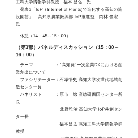
工科大学情報学群教授 福本 昌弘 氏
発表3「IoP（Internet of Plants)で進化する高知の施
設園芸」 高知県農業振興部 IoP推進監 岡林 俊宏
氏
休憩（14：45～15：00）
（第3部）パネルディスカッション（15：00～
16：00）
テーマ ：‟高知発“一次産業DXにおける産
業創出について
ファシリテーター：石塚悟史 高知大学次世代地域創
造センター長
パネリスト ：原市 聡 産総研四国センター所
長
北野雅治 高知大学 IoP共創セン
ター長
福本昌弘 高知工科大学情報学群
教授