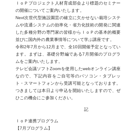
ＩｏＰプロジェクト人材育成部会より標題のセミナー
の開催についてご案内いたします。
Next次世代型施設園芸の確立に欠かせない栽培システ
ムや流通システムの効率化・省力化技術の開発に関連
した多種分野の専門家の皆様からＩｏＰの基本的概要
並びに国内外の農業事情等について学ぶ講座です。
令和2年7月から12月まで、全10回開催予定となってい
ます。まずは、基礎分野編である7月開催のプログラ
ムをご案内いたします。
テレビ会議ソフトZoomを使用したwebオンライン講座
なので、下記内容をご自宅等のパソコン・タブレッ
ト・スマートフォンから受講可能となっております。
つきましては本日より申込を開始いたしますので、ぜ
ひこの機会にご参加ください。
記
ＩｏＰ連携プログラム
【7月プログラム】